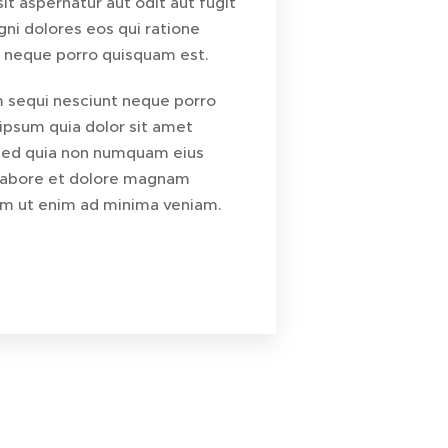
it aspernatur aut odit aut fugit
ni dolores eos qui ratione
 neque porro quisquam est.
m sequi nesciunt neque porro
ipsum quia dolor sit amet
 sed quia non numquam eius
 labore et dolore magnam
em ut enim ad minima veniam.