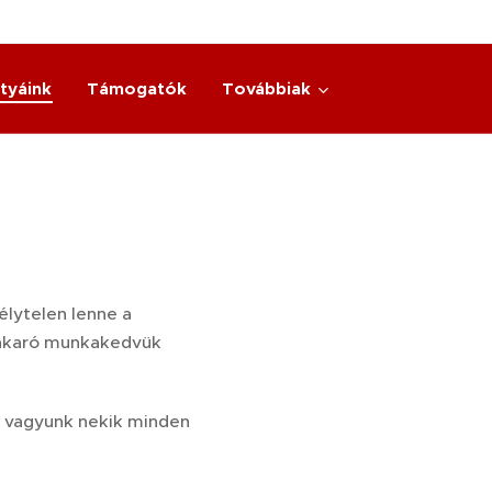
tyáink
Támogatók
Továbbiak
élytelen lenne a
 akaró munkakedvük
ak vagyunk nekik minden