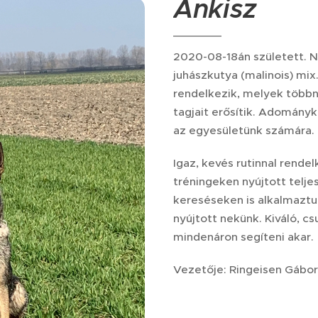
Ankisz
2020-08-18án született. N
juhászkutya (malinois) mi
rendelkezik, melyek többn
tagjait erősítik. Adományk
az egyesületünk számára.
Igaz, kevés rutinnal rende
tréningeken nyújtott telje
kereséseken is alkalmaztu
nyújtott nekünk. Kiváló, c
mindenáron segíteni akar.
Vezetője: Ringeisen Gábor