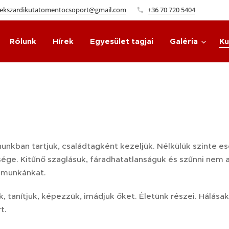
zekszardikutatomentocsoport@gmail.com
+36 70 720 5404
Rólunk
Hírek
Egyesület tagjai
Galéria
Ku
nunkban tartjuk, családtagként kezeljük. Nélkülük szinte es
e. Kitűnő szaglásuk, fáradhatatlanságuk és szűnni nem
i munkánkat.
k, tanítjuk, képezzük, imádjuk őket. Életünk részei. Hálás
t.