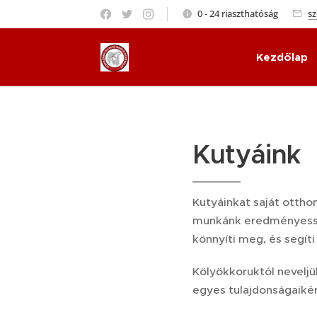
0 - 24 riaszthatóság
s
Kezdőlap
Kutyáink
Kutyáinkat saját ottho
munkánk eredményesség
könnyíti meg, és segít
Kölyökkoruktól neveljü
egyes tulajdonságaikér